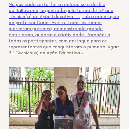
Na pas sada sexta-feira realizou-se o desfile
do Halloween, organizado pela turma de 3.º ano
Técnico(a) de Ação Educativa – E, sob a orientação
do professor Carlos Aveiro. Todas as turmas
marcaram presença, demonstrando grande
entusiasmo, audácia e criatividade. Parabéns a
todos os participantes, com destaque para os
representantes que conquistaram o primeiro lugar:
3.º Técnico(a) de Ação Educativa -…